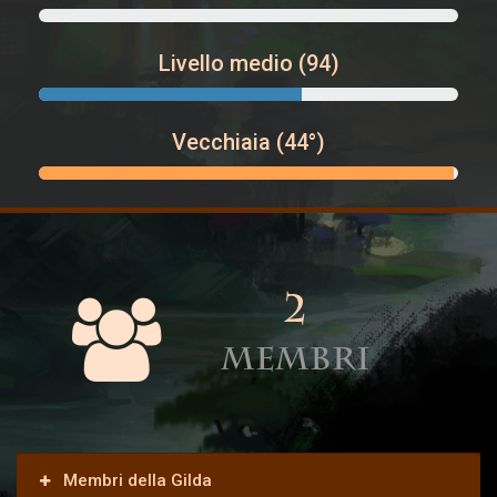
0% Complete
Livello medio (94)
94 Livello medio
Vecchiaia (44°)
44^ gilda creata
2
membri
Membri della Gilda