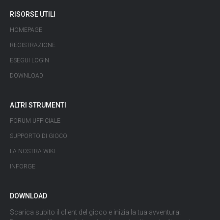
RISORSE UTILI
HOMEPAGE
REGISTRAZIONE
ESEGUI LOGIN
DOWNLOAD
ALTRI STRUMENTI
FORUM UFFICIALE
SUPPORTO DI GIOCO
LA NOSTRA WIKI
INFORGE
DOWNLOAD
Scarica subito il client del gioco e inizia la tua avventura!