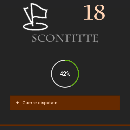
18
Sconfitte
42
%
Guerre disputate