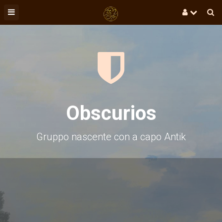
Obscurios
Gruppo nascente con a capo
Antik