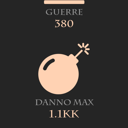
Guerre
380
Danno Max
1.1kk