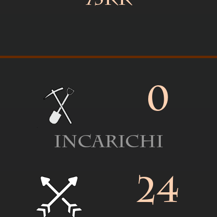
73kk
0
Incarichi
24