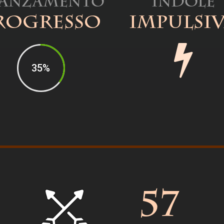
vanzamento
Indole
rogresso
Impulsi
35%
57