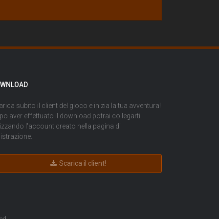
WNLOAD
rica subito il client del gioco e inizia la tua avventura!
o aver effettuato il download potrai collegarti
lizzando l'account creato nella pagina di
istrazione
.
Scarica il client!