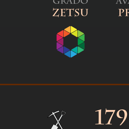
Grado
A
Zetsu
P
179