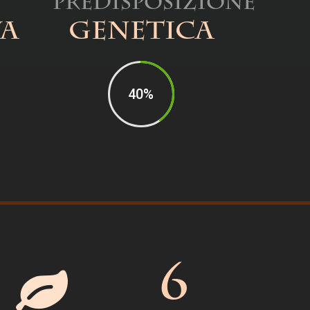
Predisposizione
va
Genetica
40%
6