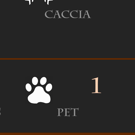
Caccia
1
s
Pet