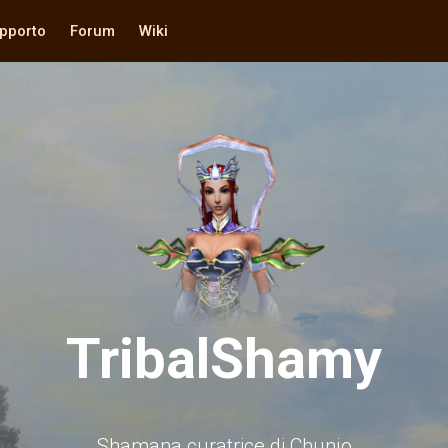
pporto
Forum
Wiki
TribalShamy
Shamana curatrice di Chunjo