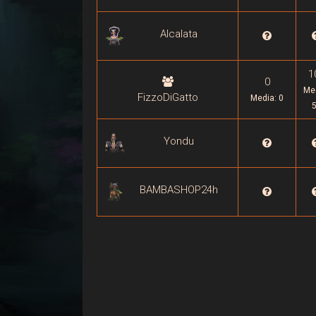
Alcalata

1
0
Me
FizzoDiGatto
Media: 0
Yondu

BAMBASHOP24h
