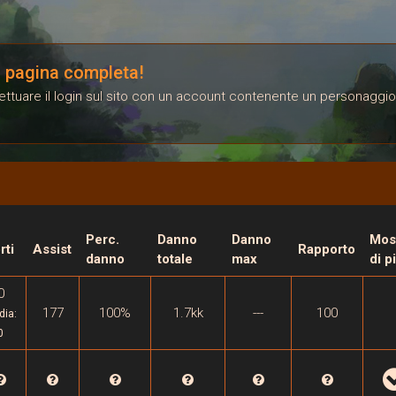
la pagina completa!
ffettuare il login sul sito con un account contenente un personaggio
Perc.
Danno
Danno
Mos
rti
Assist
Rapporto
danno
totale
max
di p
0
177
100%
1.7kk
---
100
dia:
0