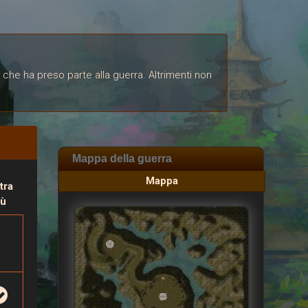
 che ha preso parte alla guerra. Altrimenti non
Mappa della guerra
Mappa
tra
iù