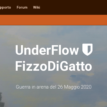
pporto
Forum
Wiki
UnderFlow

FizzoDiGatto
Guerra in arena del 26 Maggio 2020