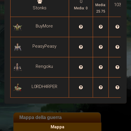
0
103
Media:
Stonks
Media: 0
25.75
BuyMore

PeasyPeasy

Rengoku

L0RDH4RPER

Mappa della guerra
Mappa