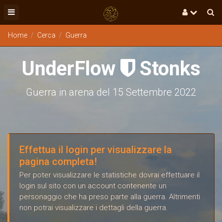
Home
Cerca
Guerra
UnderFlow
Stonks

Guerra in arena del 15 Settembre 2022
Effettua il login per visualizzare la
pagina completa!
Per poter visualizzare le statistiche dovrai effettuare il
login sul sito con un account contenente un
personaggio che ha preso parte alla guerra. Altrimenti
non potrai visualizzare i dettagli della guerra.