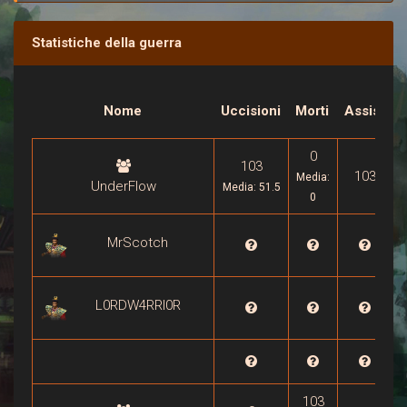
Statistiche della guerra
P
Nome
Uccisioni
Morti
Assist
d
0
103
103
Media:
UnderFlow
Media: 51.5
0
MrScotch

L0RDW4RRI0R


103