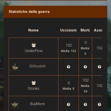
Statistiche della guerra
P
Nome
Uccisioni
Morti
Assist
d
0
102
102
Media:
UnderFlow
Media: 102
0
DrScotch

102
0
102
Media:
Stonks
Media: 0
34
BuyMore
