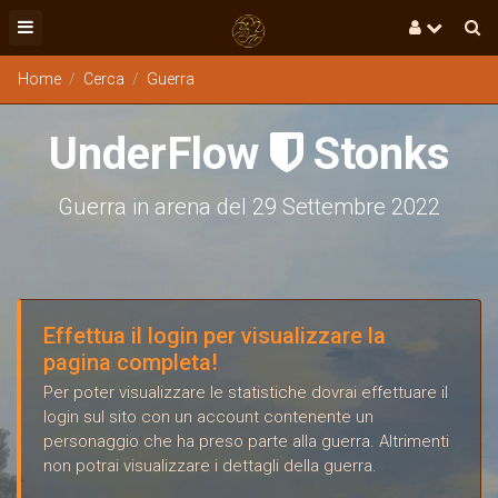
Home
Cerca
Guerra
UnderFlow
Stonks

Guerra in arena del 29 Settembre 2022
Effettua il login per visualizzare la
pagina completa!
Per poter visualizzare le statistiche dovrai effettuare il
login sul sito con un account contenente un
personaggio che ha preso parte alla guerra. Altrimenti
non potrai visualizzare i dettagli della guerra.