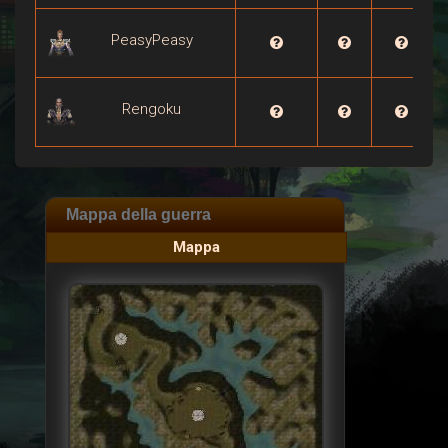
PeasyPeasy

Rengoku

Mappa della guerra
Mappa