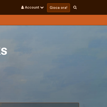
Account
Gioca ora!
s