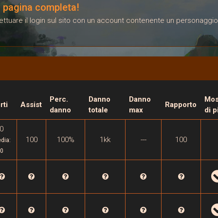
la pagina completa!
ffettuare il login sul sito con un account contenente un personaggio
Perc.
Danno
Danno
Mos
rti
Assist
Rapporto
danno
totale
max
di p
0
100
100%
1kk
---
100
dia:
0