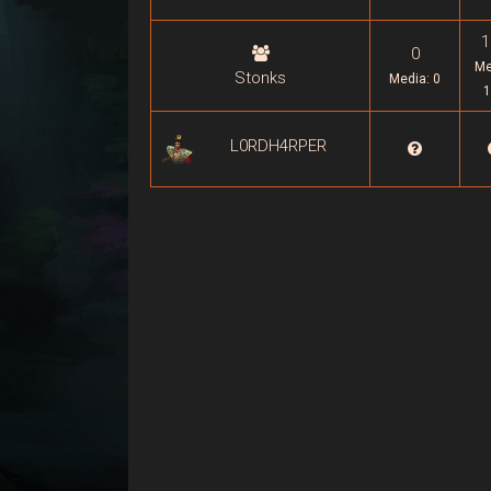
1
0
Me
Stonks
Media: 0
1
L0RDH4RPER
