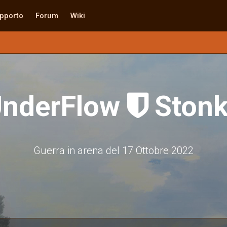
pporto
Forum
Wiki
UnderFlow
Stonk

Guerra in arena del 17 Ottobre 2022