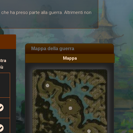
 che ha preso parte alla guerra. Altrimenti non
Mappa della guerra
Mappa
tra
iù