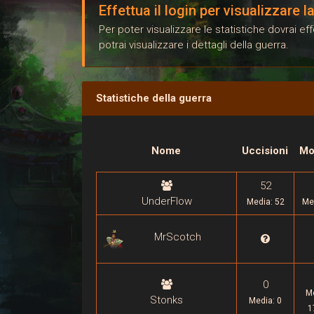
Effettua il login per visualizzare 
Per poter visualizzare le statistiche dovrai e
potrai visualizzare i dettagli della guerra.
Statistiche della guerra
Nome
Uccisioni
Mo
52
UnderFlow
Media: 52
Me
MrScotch

0
M
Stonks
Media: 0
1