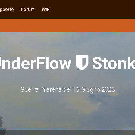
pporto
Forum
Wiki
UnderFlow
Stonk

Guerra in arena del 16 Giugno 2023