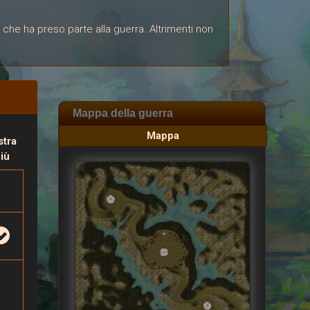
 che ha preso parte alla guerra. Altrimenti non
Mappa della guerra
Mappa
tra
più