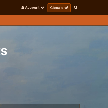
Account
Gioca ora!
s