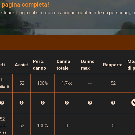
la pagina completa!
ffettuare il login sul sito con un account contenente un personaggio
Perc.
Danno
Danno
Mos
rti
Assist
Rapporto
danno
totale
max
di 
0
52
100%
1.7kk
---
52
dia: 0
52
52
100%
0
---
0
edia:
7.33