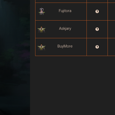
Fujitora

Askjary

BuyMore
