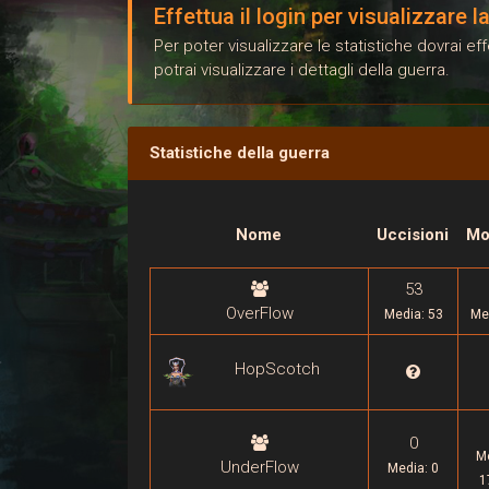
Effettua il login per visualizzare 
Per poter visualizzare le statistiche dovrai e
potrai visualizzare i dettagli della guerra.
Statistiche della guerra
Nome
Uccisioni
Mo
53
OverFlow
Media: 53
Me
HopScotch

0
M
UnderFlow
Media: 0
1