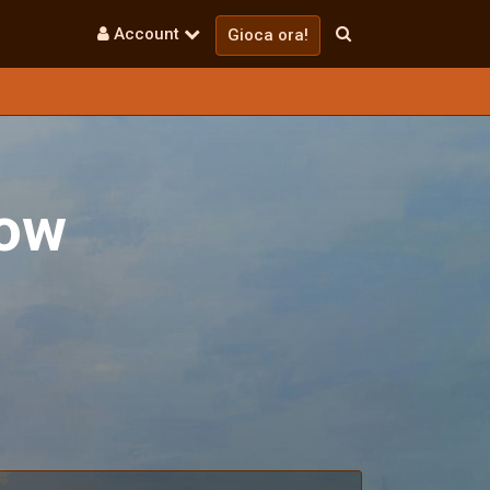
Account
Gioca ora!
ow