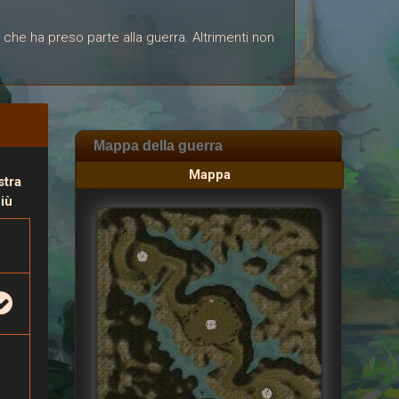
 che ha preso parte alla guerra. Altrimenti non
Mappa della guerra
Mappa
tra
più