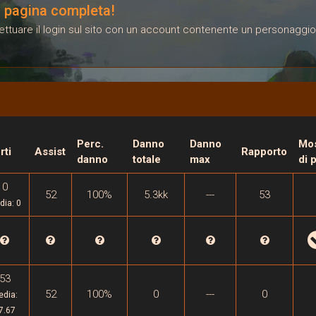
la pagina completa!
ffettuare il login sul sito con un account contenente un personaggio
Perc.
Danno
Danno
Mos
rti
Assist
Rapporto
danno
totale
max
di 
0
52
100%
5.3kk
---
53
dia: 0
53
52
100%
0
---
0
edia:
7.67