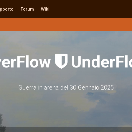
pporto
Forum
Wiki
verFlow
UnderFl

Guerra in arena del 30 Gennaio 2025